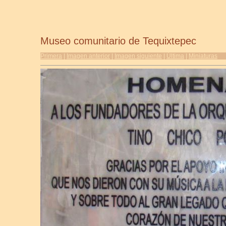
Museo comunitario de Tequixtepec
Primera
|
Imagen anterior
|
Imagen siguiente
|
Última
|
Miniaturas