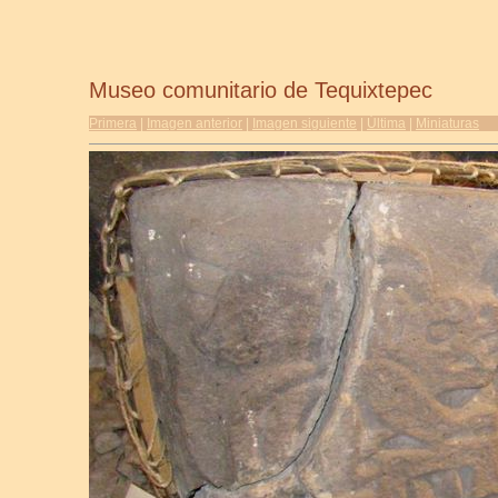
Museo comunitario de Tequixtepec
Primera
|
Imagen anterior
|
Imagen siguiente
|
Última
|
Miniaturas