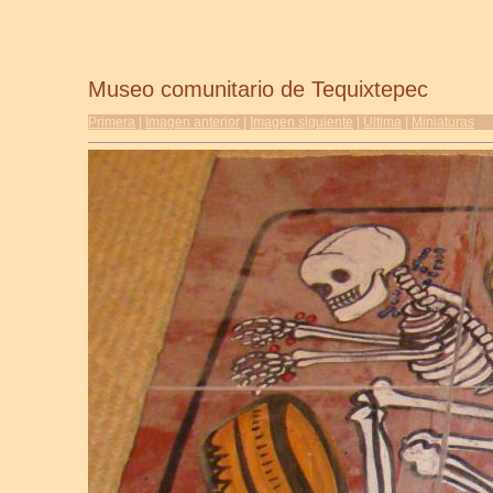
Museo comunitario de Tequixtepec
Primera
|
Imagen anterior
|
Imagen siguiente
|
Última
|
Miniaturas