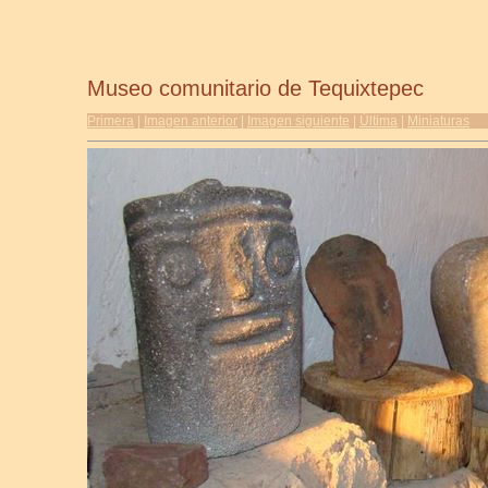
Museo comunitario de Tequixtepec
Primera
|
Imagen anterior
|
Imagen siguiente
|
Última
|
Miniaturas