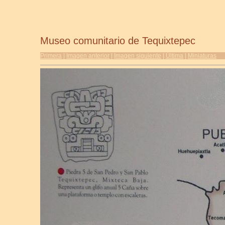
Museo comunitario de Tequixtepec
Primera
|
Imagen anterior
|
Imagen siguiente
|
Última
|
Miniaturas