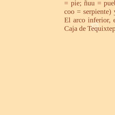
= pie; ñuu = pue
coo = serpiente) 
El arco inferior, 
Caja de Tequixtep