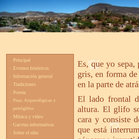
Principal
Es, que yo sepa,
Eventos históricos
gris, en forma d
Información general
en la parte de atr
Tradiciones
Poesia
El lado frontal
Pzas. Arqueológicas y
altura. El glifo 
petróglifos
Música y video
cara y consiste 
Gacetas informativas
que está interru
Sobre el sitio