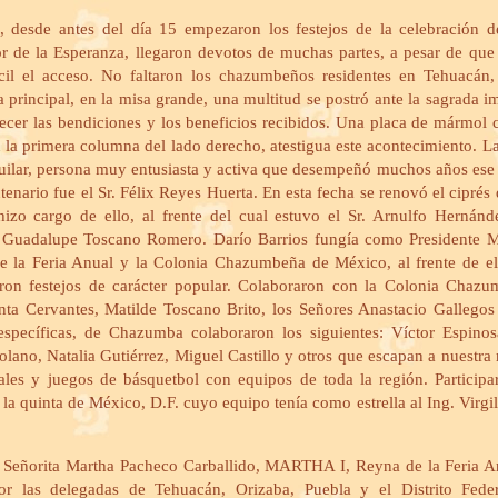
desde antes del día 15 empezaron los festejos de la celebración d
r de la Esperanza, llegaron devotos de muchas partes, a pesar de que
ícil el acceso. No faltaron los chazumbeños residentes en Tehuacán,
ía principal, en la misa grande, una multitud se postró ante la sagrada 
ecer las bendiciones y los beneficios recibidos. Una placa de mármol 
la primera columna del lado derecho, atestigua este acontecimiento. La
guilar, persona muy entusiasta y activa que desempeñó muchos años ese 
tenario fue el Sr. Félix Reyes Huerta. En esta fecha se renovó el ciprés
zo cargo de ello, al frente del cual estuvo el Sr. Arnulfo Hernán
ta Guadalupe Toscano Romero. Darío Barrios fungía como Presidente M
e la Feria Anual y la Colonia Chazumbeña de México, al frente de ell
aron festejos de carácter popular. Colaboraron con la Colonia Chaz
ta Cervantes, Matilde Toscano Brito, los Señores Anastacio Gallegos
específicas, de Chazumba colaboraron los siguientes: Víctor Espinos
lano, Natalia Gutiérrez, Miguel Castillo y otros que escapan a nuestra
ciales y juegos de básquetbol con equipos de toda la región. Participa
 la quinta de México, D.F. cuyo equipo tenía como estrella al Ing. Virgi
 la Señorita Martha Pacheco Carballido, MARTHA I, Reyna de la Feria A
r las delegadas de Tehuacán, Orizaba, Puebla y el Distrito Feder