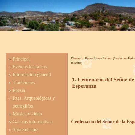
Principal
Directorio: Héctor Rivera Pacheco (Sección ecológica
infantil).
Eventos históricos
Información general
1. Centenario del Señor de
Tradiciones
Esperanza
Poesia
Pzas. Arqueológicas y
petróglifos
Música y video
Gacetas informativas
Centenario del Señor de la Es
Sobre el sitio