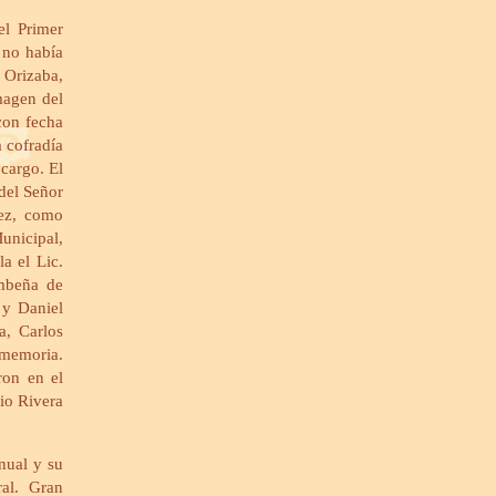
el Primer
 no había
 Orizaba,
imagen del
con fecha
 cofradía
cargo. El
 del Señor
dez, como
unicipal,
a el Lic.
umbeña de
 y Daniel
a, Carlos
 memoria.
ron en el
lio Rivera
nual y su
al. Gran