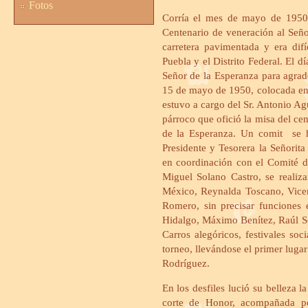
Fotos
Corría el mes de mayo de 1950, 
Centenario de veneración al Seño
carretera pavimentada y era dif
Puebla y el Distrito Federal. El d
Señor de la Esperanza para agrad
15 de mayo de 1950, colocada en 
estuvo a cargo del Sr. Antonio A
párroco que ofició la misa del cen
de la Esperanza. Un comit se hi
Presidente y Tesorera la Señori
en coordinación con el Comité d
Miguel Solano Castro, se realiz
México, Reynalda Toscano, Vicen
Romero, sin precisar funciones 
Hidalgo, Máximo Benítez, Raúl So
Carros alegóricos, festivales so
torneo, llevándose el primer lugar
Rodríguez.
En los desfiles lució su belleza
corte de Honor, acompañada po