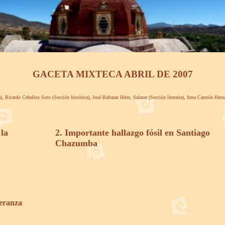
GACETA MIXTECA ABRIL DE 2007
), Ricardo Ceballos Soto (Sección histórica), José Baltazar Hdez. Salazar (Sección literaira), Irma Carreón Her
 la
2. Importante hallazgo fósil en Santiago
Chazumba
peranza