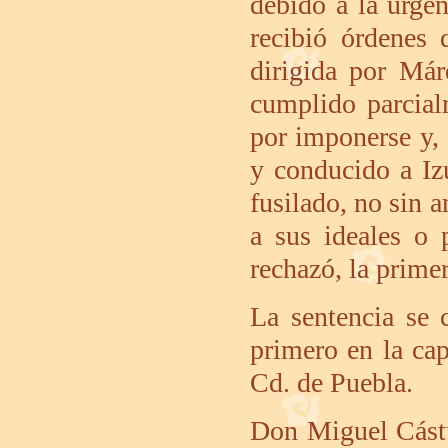
debido a la urge
recibió órdenes 
dirigida por Már
cumplido parcia
por imponerse y,
y conducido a Iz
fusilado, no sin a
a sus ideales o
rechazó, la prime
La sentencia se 
primero en la cap
Cd. de Puebla.
Don Miguel Cástu