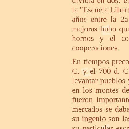
dividía en dos: e
la "Escuela Liber
años entre la 2a
mejoras hubo que
hornos y el co
cooperaciones.
En tiempos precor
C. y el 700 d. C
levantar pueblos
en los montes de
fueron importan
mercados se daba
su ingenio son la
su particular es