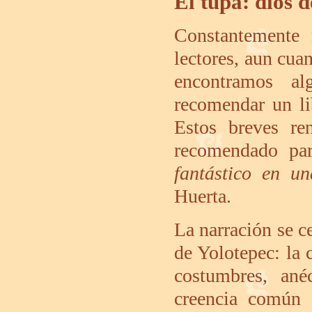
El tupa: dios d
Constantemente
lectores, aun cua
encontramos al
recomendar un lib
Estos breves re
recomendado par
fantástico en u
Huerta.
La narración se c
de Yolotepec: la c
costumbres, ané
creencia común 