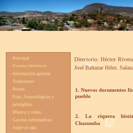
Principal
Directorio: Héctor River
Eventos históricos
José Baltazar Hdez. Salaza
Información general
Tradiciones
Poesia
1. Nuevos documentos fin
pueblo
Pzas. Arqueológicas y
petróglifos
Música y video
2. La riqueza histór
Gacetas informativas
Chazumba
Sobre el sitio