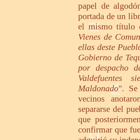
papel de algodón
portada de un lib
el mismo título 
Vienes de Comuni
ellas deste Pueb
Gobierno de Tequ
por despacho d
Valdefuentes s
Maldonado
". Se
vecinos anotar
separarse del pu
que posteriormen
confirmar que fu
adquirió su indep