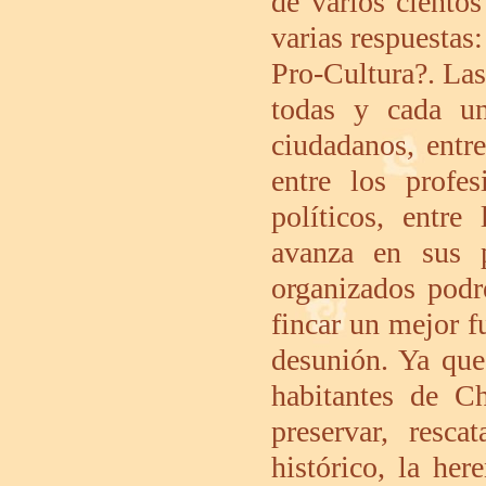
de varios ciento
varias respuesta
Pro-Cultura?. Las
todas y cada un
ciudadanos, entr
entre los profes
políticos, entr
avanza en sus p
organizados podr
fincar un mejor fu
desunión. Ya que
habitantes de C
preservar, resca
histórico, la he