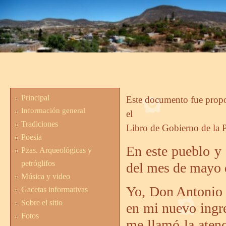
Principal
Este documento fue propo
Información general
el
Tradiciones
Libro de Gobierno de la 
Poesia
En este pueblo y
Pzas. Arqueológicas y
petróglifos
del mes de mayo 
Música y video
Yo, Don Antonio G
Gacetas informativas
Sobre el sitio
en mi nuevo ingre
Fotos
me llamó la aten