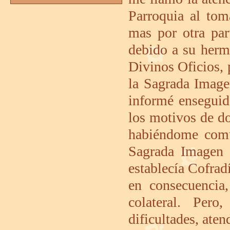
Parroquia al tom
mas por otra par
debido a su herm
Divinos Oficios, 
la Sagrada Image
informé enseguid
los motivos de do
habiéndome comu
Sagrada Imagen 
establecía Cofra
en consecuencia
colateral. Per
dificultades, aten