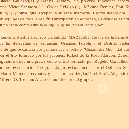
stacio Gallegos(+) y Daniel Romero, sin precisar funciones especí
es: Víctor Espinosa (+) , Carlos Hidalgo (+) , Máximo Benítez, Raúl So
tillo(+) y otros que escapan a nuestra memoria. Carros alegóricos, f
n equipos de toda la región Participaron en el torneo, llevándose el pr
ipo tenia como estrella al Ing. Virgilio Rivera Rodríguez.
 la Señorita Martha Pacheco Carballido, MARTHA I, Reyna de la Feria A
r las delegadas de Tehuacán, Orizaba, Puebla y el Distrito Feder
ho de que se cantara por primera vez el bolero "Chazumba Mío", del au
por el trío formado por los jóvenes: Rafael de la Rosa Alarcón, Zen
guieron otros intérpretes como el trío formado por Rogelio Carballido
último esta canción fue grabada profesionalmente por el Quinteto Sen
Mario Moreno Cervantes y su hermano Sergio(+), el Profr. Alejandro
 Alfredo O. Toscano Arceo como director del grupo.