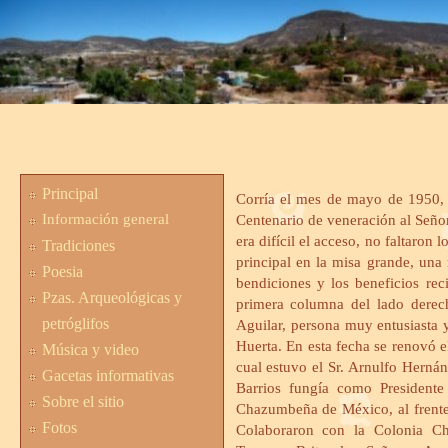
Principal
Corría el mes de mayo de 1950, d
Información general
Centenario de veneración al Señor
era difícil el acceso, no faltaron 
Tradiciones
principal en la misa grande, una
Poesia
bendiciones y los beneficios r
Pzas. Arqueológicas y
primera columna del lado derech
petróglifos
Aguilar, persona muy entusiasta 
Huerta. En esta fecha se renovó el
Música y video
cual estuvo el Sr. Arnulfo Hern
Gacetas informativas
Barrios fungía como Presidente
Sobre el sitio
Chazumbeña de México, al frente d
Fotos
Colaboraron con la Colonia Ch