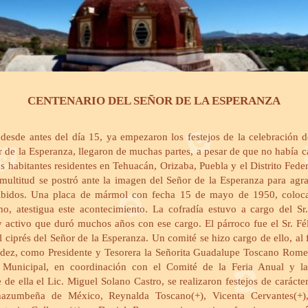
CENTENARIO DEL SEÑOR DE LA ESPERANZA
esde antes del día 15, ya empezaron los festejos de la celebración d
 de la Esperanza, llegaron de muchas partes, a pesar de que no había ca
los habitantes residentes en Tehuacán, Orizaba, Puebla y el Distrito Feder
 multitud se postró ante la imagen del Señor de la Esperanza para agra
ecibidos. Una placa de mármol con fecha 15 de mayo de 1950, coloc
o, atestigua este acontecimiento. La cofradía estuvo a cargo del Sr
y activo que duró muchos años con ese cargo. El párroco fue el Sr. Fé
 ciprés del Señor de la Esperanza. Un comité se hizo cargo de ello, al 
ández, como Presidente y Tesorera la Señorita Guadalupe Toscano Rome
 Municipal, en coordinación con el Comité de la Feria Anual y l
e ella el Lic. Miguel Solano Castro, se realizaron festejos de carácter
azumbeña de México, Reynalda Toscano(+), Vicenta Cervantes(+),