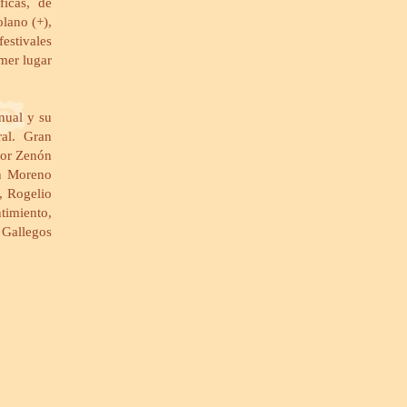
ficas, de
lano (+),
estivales
imer lugar
nual y su
al. Gran
tor Zenón
ón Moreno
, Rogelio
timiento,
 Gallegos