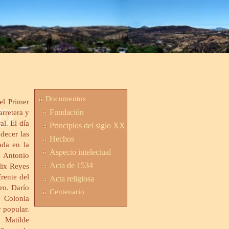
Documentos
el Primer
Fundación
rretera y
al. El día
Principios del siglo XX
decer las
Hechos
ada en la
Aspecto intelectual
. Antonio
Acta de 1534
lix Reyes
frente del
Acta religiosa
ro. Darío
Centenario
a Colonia
 popular.
 Matilde